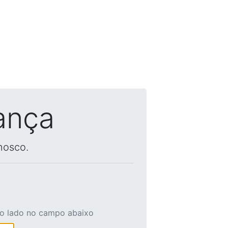
ança
nosco.
ao lado no campo abaixo