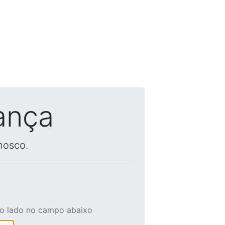
ança
nosco.
ao lado no campo abaixo