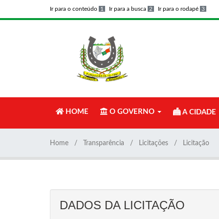
Ir para o conteúdo
1
Ir para a busca
2
Ir para o rodapé
3
HOME
O GOVERNO
A CIDADE
Home
Transparência
Licitações
Licitação
DADOS DA LICITAÇÃO