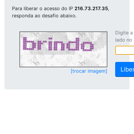
Para liberar o acesso
do IP
216.73.217.35
,
responda ao desafio abaixo.
Digite 
lado no
[trocar imagem]