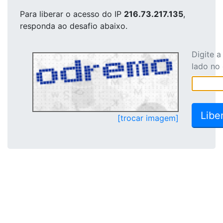
Para liberar o acesso
do IP
216.73.217.135
,
responda ao desafio abaixo.
Digite 
lado no
[trocar imagem]