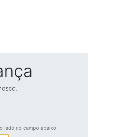
ança
nosco.
ao lado no campo abaixo