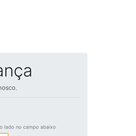
ança
nosco.
ao lado no campo abaixo